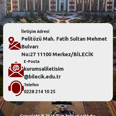
İletişim Adresi
Pelitözü Mah. Fatih Sultan Mehmet
Bulvarı
No:27 11100 Merkez/BİLECİK
E-Posta
kurumsaliletisim
@bilecik.edu.tr
Telefon
0228 214 10 25
Copyright ©
2026
Tüm hakları saklıdır.